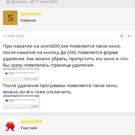
А
Д
Spikeone
17 Ноя 2020
в
а
т
т
Spikeone
S
о
а
Новичок
р
н
т
а
е
ч
17 Ноя 2020
#1
м
а
ы
л
При нажатии на unins000.exe появляется такое окно,
а
после нажатия на кнопку Да (OK) появляется форма
удаления. Как можно убрать, пропустить это окно и что-
бы сразу появлялась страница удаления.
После удаления программы появляется такое окно,
можно ли его тоже отключить.
agent555
Участник