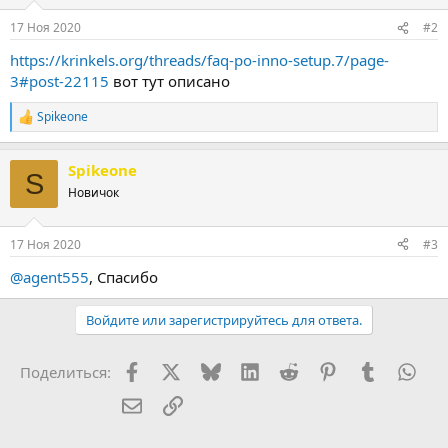
17 Ноя 2020
#2
https://krinkels.org/threads/faq-po-inno-setup.7/page-
3#post-22115
вот тут описано
Spikeone
Р
е
а
Spikeone
к
S
ц
Новичок
и
и
:
17 Ноя 2020
#3
@agent555
, Спасибо
Войдите или зарегистрируйтесь для ответа.
Facebook
X (Twitter)
Bluesky
LinkedIn
Reddit
Pinterest
Tumblr
Wha
Поделиться:
Электронная почта
Ссылка