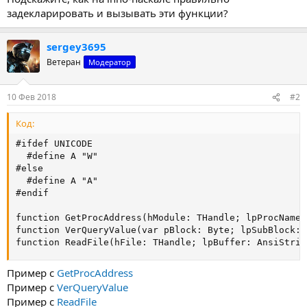
задекларировать и вызывать эти функции?
sergey3695
Ветеран
Модератор
10 Фев 2018
#2
Код:
#ifdef UNICODE

  #define A "W"

#else

  #define A "A"

#endif

function GetProcAddress(hModule: THandle; lpProcName:
function VerQueryValue(var pBlock: Byte; lpSubBlock: 
function ReadFile(hFile: THandle; lpBuffer: AnsiStrin
Пример с
GetProcAddress
Пример с
VerQueryValue
Пример с
ReadFile