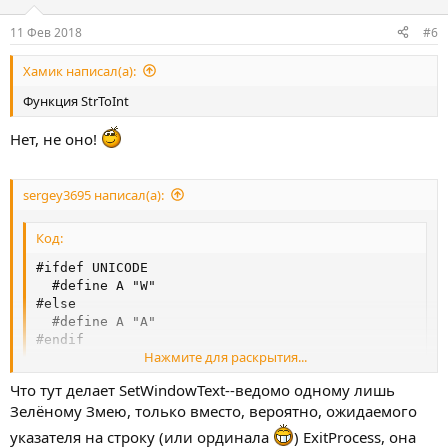
11 Фев 2018
#6
Хамик написал(а):
Функция StrToInt
Нет, не оно!
sergey3695 написал(а):
Код:
#ifdef UNICODE

  #define A "W"

#else

  #define A "A"

#endif

Нажмите для раскрытия...
function SetWindowText(hWnd: Longint; lpString: Str
Что тут делает SetWindowText--ведомо одному лишь
function GetProcAddress(hModule: THandle; lpProcNam
Зелёному Змею, только вместо, вероятно, ожидаемого
// GetProcAddress(GetModuleHandle('kernel32.dll'), 
указателя на строку (или ординала
) ExitProcess, она