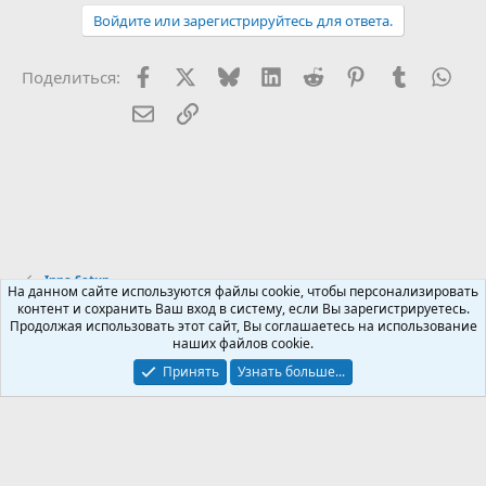
Войдите или зарегистрируйтесь для ответа.
Facebook
X (Twitter)
Bluesky
LinkedIn
Reddit
Pinterest
Tumblr
Wha
Поделиться:
Электронная почта
Ссылка
Inno Setup
На данном сайте используются файлы cookie, чтобы персонализировать
контент и сохранить Ваш вход в систему, если Вы зарегистрируетесь.
Продолжая использовать этот сайт, Вы соглашаетесь на использование
Russian (RU)
наших файлов cookie.
Обратная связь
Условия и правила
Принять
Узнать больше...
Политика конфиденциальности
Помощь
R
S
S