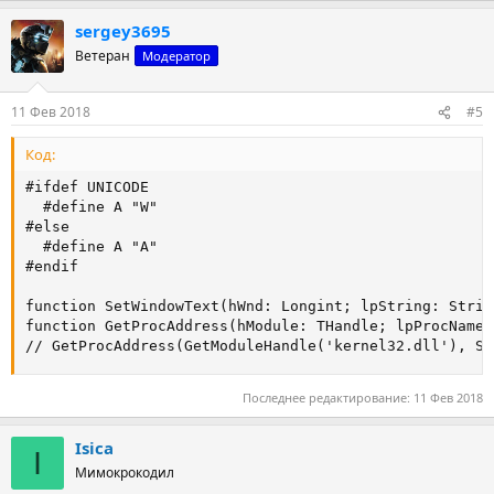
а
sergey3695
к
ц
Ветеран
Модератор
и
и
:
11 Фев 2018
#5
Код:
#ifdef UNICODE

  #define A "W"

#else

  #define A "A"

#endif

function SetWindowText(hWnd: Longint; lpString: Strin
function GetProcAddress(hModule: THandle; lpProcName:
// GetProcAddress(GetModuleHandle('kernel32.dll'), Se
Последнее редактирование:
11 Фев 2018
Isica
I
Мимокрокодил