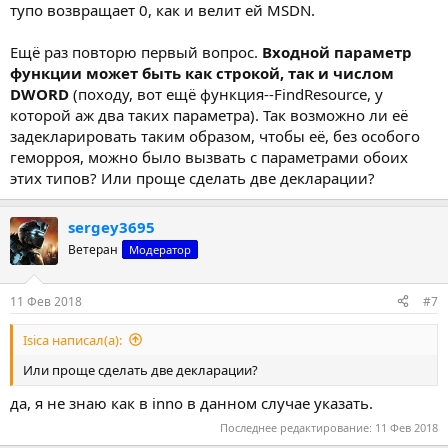
тупо возвращает 0, как и велит ей MSDN.
Ещё раз повторю первый вопрос.
Входной параметр
функции может быть как строкой, так и числом
DWORD
(походу, вот ещё функция--FindResource, у
которой аж два таких параметра). Так возможно ли её
задекларировать таким образом, чтобы её, без особого
геморроя, можно было вызвать с параметрами обоих
этих типов? Или проще сделать две декларации?
sergey3695
Ветеран
Модератор
11 Фев 2018
#7
Isica написал(а):
Или проще сделать две декларации?
да, я не знаю как в inno в данном случае указать.
Последнее редактирование:
11 Фев 2018