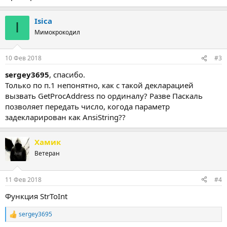
Isica
I
Мимокрокодил
10 Фев 2018
#3
sergey3695
, спасибо.
Только по п.1 непонятно, как с такой декларацией
вызвать GetProcAddress по ординалу? Разве Паскаль
позволяет передать число, когода параметр
задекларирован как AnsiString??
Хамик
Ветеран
11 Фев 2018
#4
Функция StrToInt
sergey3695
Р
е