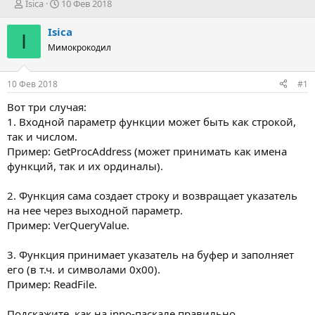
А
Д
Isica
10 Фев 2018
в
а
т
т
Isica
I
о
а
Мимокрокодил
р
н
т
а
е
ч
10 Фев 2018
#1
м
а
ы
л
Вот три случая:
а
1. Входной параметр функции может быть как строкой,
так и числом.
Пример: GetProcAddress (может принимать как имена
функций, так и их ординалы).
2. Функция сама создает строку и возвращает указатель
на нее через выходной параметр.
Пример: VerQueryValue.
3. Функция принимает указатель на буфер и заполняет
его (в т.ч. и символами 0x00).
Пример: ReadFile.
Подскажите, как на inno-паскале правильно