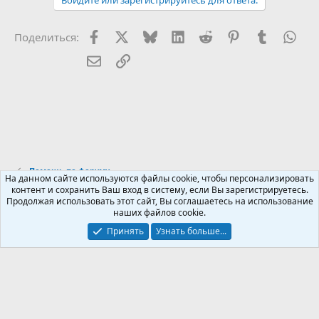
Войдите или зарегистрируйтесь для ответа.
Facebook
X (Twitter)
Bluesky
LinkedIn
Reddit
Pinterest
Tumblr
Wha
Поделиться:
Электронная почта
Ссылка
Помощь по форуму
На данном сайте используются файлы cookie, чтобы персонализировать
контент и сохранить Ваш вход в систему, если Вы зарегистрируетесь.
Продолжая использовать этот сайт, Вы соглашаетесь на использование
Russian (RU)
наших файлов cookie.
Обратная связь
Условия и правила
Принять
Узнать больше...
Политика конфиденциальности
Помощь
R
S
S