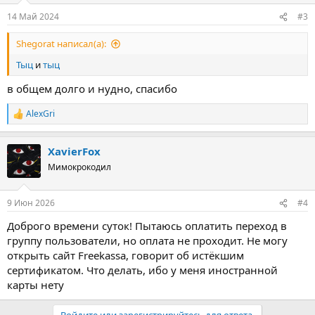
14 Май 2024
#3
Shegorat написал(а):
Тыц
и
тыц
в общем долго и нудно, спасибо
AlexGri
Р
е
а
XavierFox
к
ц
Мимокрокодил
и
и
:
9 Июн 2026
#4
Доброго времени суток! Пытаюсь оплатить переход в
группу пользователи, но оплата не проходит. Не могу
открыть сайт Freekassa, говорит об истёкшим
сертификатом. Что делать, ибо у меня иностранной
карты нету