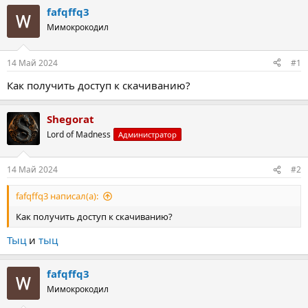
т
т
fafqffq3
о
а
Мимокрокодил
р
н
т
а
е
ч
14 Май 2024
#1
м
а
ы
л
Как получить доступ к скачиванию?
а
Shegorat
Lord of Madness
Администратор
14 Май 2024
#2
fafqffq3 написал(а):
Как получить доступ к скачиванию?
Тыц
и
тыц
fafqffq3
Мимокрокодил