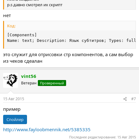
p.s давно смотрел их скрипт
нет
Код:
[Components]

Name: text; Description: Язык субтитров; Types: full;
это служит для отрисовки стр компонентов, а сам выбор
из чеков сдеалан
vint56
Ветеран
Проверенный
15 Авг 2015
#7
пример
Спойлер
http://www.fayloobmennik.net/5385335
Последнее редактирование:
15 Авг 2015