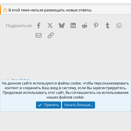
В этой теме нельзя размещать новые ответы.
Facebook
X (Twitter)
Bluesky
LinkedIn
Reddit
Pinterest
Tumblr
Wha
Поделиться:
Электронная почта
Ссылка
Inno Setup
На данном сайте используются файлы cookie, чтобы персонализировать
контент и сохранить Ваш вход в систему, если Вы зарегистрируетесь.
Продолжая использовать этот сайт, Вы соглашаетесь на использование
Russian (RU)
наших файлов cookie.
Обратная связь
Условия и правила
Принять
Узнать больше...
Политика конфиденциальности
Помощь
R
S
S