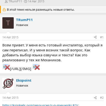
А
Д
TRumP11
14 Авг 2015
в
а
В этой теме нельзя размещать новые ответы.
т
т
о
а
р
н
TRumP11
T
т
а
Новичок
е
ч
м
а
ы
л
14 Авг 2015
#1
а
Всем привет. У меня есть готовый инсталятор, который я
сам переписал. И у меня возник такой вопрос. Как
добавить выбор языка озвучки и текста? Как это
реализовано у тех же Механиков.
[/URL][/IMG]
Ekspoint
Новичок
14 Авг 2015
#2
http://krinkels.org/resources/r-g-mexaniki.82/