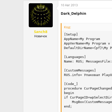
10 Авг 2013
Dark_Delphin
Код:
Sanch8
[Setup]

Новичок
AppName=My Program

AppVerName=My Program v 
DefaultDirName={pf}\My P
[Languages]

Name: RUS; MessagesFile:
[CustomMessages]

RUS.info= Упаковал PlayU
[Code_]

procedure CurPageChanged
begin

if CurPageID=wpSelectDir
    MsgBox(CustomMessage
end;