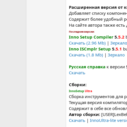
Расширенная версия от 
Добавляет списку компоне
Содержит более удобный р
На сайте автора также ест
Последние версии:
Inno Setup Compiler
5.
5.2
b
Скачать (2.96 Mb)
|
Зеркало
Inno ISCmplr Setup
5.
5.1
bu
Скачать (1.8 Mb)
|
Зеркало
Русская справка
к версии
Скачать
Сборки:
InnoSetup
Ultra
Сборка инструментов для р
Текущая версия компилято
Содержит в себе все обнов
Автор сборки:
[USER]LexBel
Скачать
|
InnoUltra-lite vers