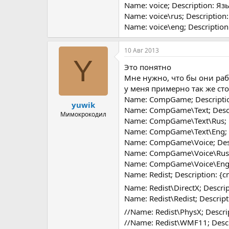
Name: voice; Description: Язы
Name: voice\rus; Description:
Name: voice\eng; Description
10 Авг 2013
Y
Это понятно
Мне нужно, что бы они работ
у меня примерно так же ст
Name: CompGame; Description:
yuwik
Name: CompGame\Text; Descript
Мимокрокодил
Name: CompGame\Text\Rus; Des
Name: CompGame\Text\Eng; Des
Name: CompGame\Voice; Descrip
Name: CompGame\Voice\Rus; De
Name: CompGame\Voice\Eng; De
Name: Redist; Description: {cm
Name: Redist\DirectX; Descri
Name: Redist\Redist; Descript
//Name: Redist\PhysX; Descri
//Name: Redist\WMF11; Descri