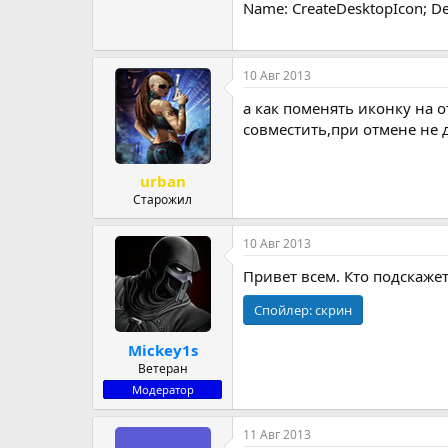
Name: CreateDesktopIcon; Desc
10 Авг 2013
а как поменять иконку на 
совместить,при отмене не д
urban
Старожил
10 Авг 2013
Привет всем. Кто подскажет
Спойлер:
скрин
Mickey1s
Ветеран
Модератор
11 Авг 2013