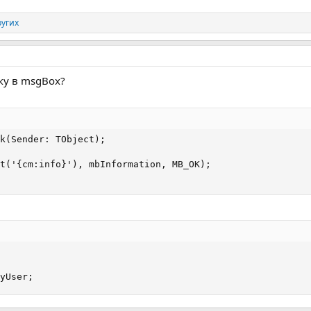
ругих
ку в msgBox?
k(Sender: TObject);

t('{cm:info}'), mbInformation, MB_OK);

yUser;