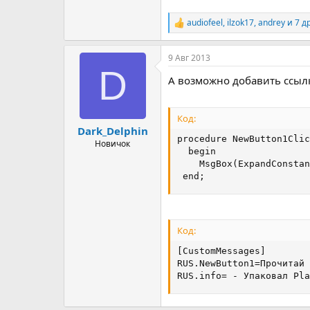
audiofeel
,
ilzok17
,
andrey
и 7 д
Р
е
а
9 Авг 2013
к
D
ц
А возможно добавить ссыл
и
и
:
Код:
Dark_Delphin
procedure NewButton1Clic
Новичок
  begin

    MsgBox(ExpandConstan
 end;
Код:
[CustomMessages]

RUS.NewButton1=Прочитай

RUS.info= - Упаковал Pla