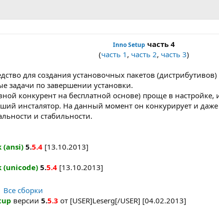
часть 4
Inno Setup
(
часть 1
,
часть 2
,
часть 3
)​
едство для создания установочных пакетов (дистрибутивов
ые задачи по завершении установки.
ной конкурент на бесплатной основе) проще в настройке, и
ьший инсталятор. На данный момент он конкурирует и даж
льности и стабильности.
 (ansi)
5.
5.4
[13.10.2013]
 (unicode)
5.
5.4
[13.10.2013]
|
Все сборки
tup
версии
5.
5.3
от [USER]Leserg[/USER] [04.02.2013]