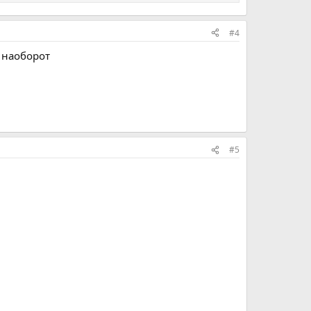
#4
и наоборот
#5