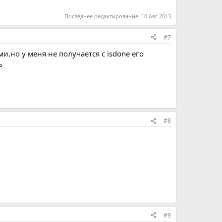
Последнее редактирование:
10 Авг 2013
#7
,но у меня не получается с isdone его
ь
#8
#9