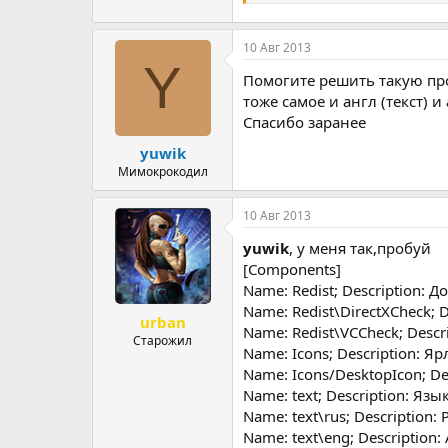
10 Авг 2013
Y
Помогите решить такую проб
тоже самое и англ (текст) и
Спасибо заранее
yuwik
Мимокрокодил
10 Авг 2013
yuwik
, у меня так,пробуй
[Components]
Name: Redist; Description: До
Name: Redist\DirectXCheck; D
urban
Name: Redist\VCCheck; Descri
Старожил
Name: Icons; Description: Ярлы
Name: Icons/DesktopIcon; Des
Name: text; Description: Язык 
Name: text\rus; Description: 
Name: text\eng; Description: