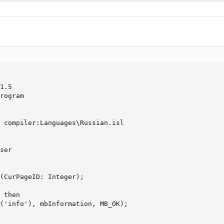
1.5

rogram

 compiler:Languages\Russian.isl

ser

(CurPageID: Integer);

 then

('info'), mbInformation, MB_OK); 
