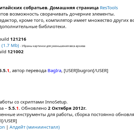
китайских собратьев. Домашняя страница
ResTools
нтов возможность сворачивать дочерние элементы.
едактор, кроме того, компилятор имеет множество других 
ь дополнительные библиотеки.
uild
121216
 (1.7 Mb)
- Убраны картинки для уменьшения веса архива
ild
121002
5.5.
1
, автор перевода
BagIra
, [USER]bugron[/USER]
аботы со скриптами InnoSetup.
ра –
5.5.
1
. Обновлено
2 Октября 2012г.
ленные инструменты для работы, сборка постоянно обновля
l[/USER]
ion
|
Апдейт (миниинсталл)