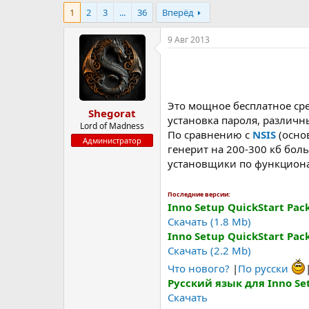
р
н
1
2
3
...
36
Вперёд
т
а
е
ч
9 Авг 2013
м
а
ы
л
а
Это мощное бесплатное ср
Shegorat
установка пароля, различн
Lord of Madness
По сравнению с
NSIS
(основ
Администратор
генерит на 200-300 кб бол
установщики по функциона
Последние версии:
Inno Setup QuickStart Pack
Скачать (1.8 Mb)
Inno Setup QuickStart Pack
Скачать (2.2 Mb)
Что нового?
|
По русски
Русский язык для Inno Se
Скачать