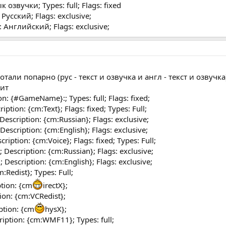
к озвучки; Types: full; Flags: fixed
 Русский; Flags: exclusive;
: Английский; Flags: exclusive;
али попарно (рус - текст и озвучка и англ - текст и озвучка
оит
 {#GameName}:; Types: full; Flags: fixed;
ion: {cm:Text}; Flags: fixed; Types: Full;
cription: {cm:Russian}; Flags: exclusive;
cription: {cm:English}; Flags: exclusive;
tion: {cm:Voice}; Flags: fixed; Types: Full;
scription: {cm:Russian}; Flags: exclusive;
scription: {cm:English}; Flags: exclusive;
:Redist}; Types: Full;
ption: {cm
irectX};
ion: {cm:VCRedist};
ption: {cm
hysX};
ption: {cm:WMF11}; Types: full;