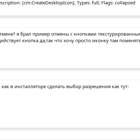
ription: {cm:CreateDesktopIcon}; Types: full; Flags: collapsed
отмене? я брал пример отмены с кнопками текстурированными
ействует кнопка да,так что хочу просто иконку там поменят
 как в инсталляторе сделать выбор разрешения как тут: