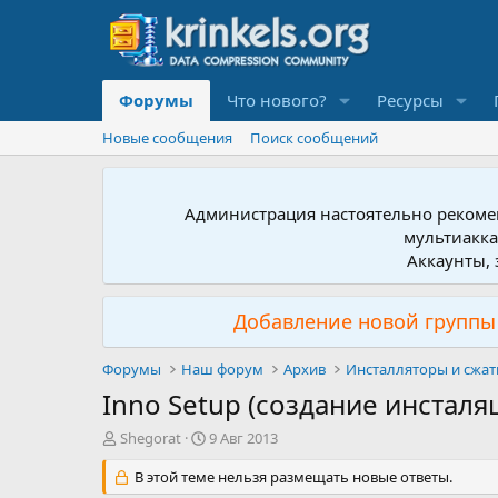
Форумы
Что нового?
Ресурсы
Новые сообщения
Поиск сообщений
Администрация настоятельно рекомен
мультиакка
Аккаунты, 
Добавление новой группы 
Форумы
Наш форум
Архив
Инсталляторы и сжат
Inno Setup (создание инстал
А
Д
Shegorat
9 Авг 2013
в
а
т
В этой теме нельзя размещать новые ответы.
т
о
а