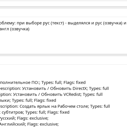
лему: при выборе рус (текст) - выделялся и рус (озвучка) 
 англ (озвучка)
полнительное ПО:; Types: full; Flags: fixed
escription: Установить / Обновить DirectX; Types: full
ption: Установить / Обновить VCRedist; Types: full
ки; Types: full; Flags: fixed
cription: Создать ярлык на Рабочем столе; Types: full
субтитров; Types: full; Flags: fixed
Русский; Flags: exclusive;
 Английский; Flags: exclusive;