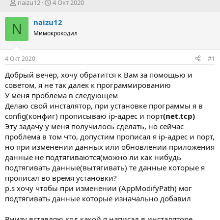
А
Д
naizu12
4 Окт 2020
в
а
т
т
naizu12
N
о
а
Мимокрокодил
р
н
т
а
е
ч
4 Окт 2020
#1
м
а
ы
л
Добрый вечер, хочу обратится к Вам за помощью и
а
советом, я не так далек к программированию
У меня проблема в следующем
Делаю свой инсталятор, при установке программы я в
config(конфиг) прописываю ip-адрес и порт
(net.tcp)
Эту задачу у меня получилось сделать, но сейчас
проблема в том что, допустим прописал я ip-адрес и порт,
но при изменении данных или обновлении приложения
данные не подтягиваются(можно ли как нибудь
подтягивать данные(вытягивать) те данные которые я
прописал во время установки?
p.s хочу чтобы при изменении (AppModifyPath) мог
подтягивать данные которые изначально добавил
Внизу вставляю код какой я написал в инсталяторе