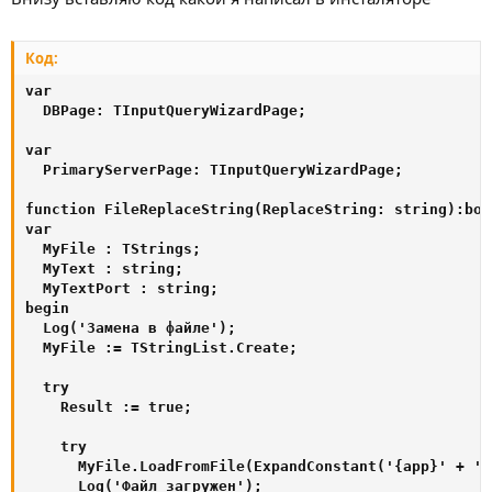
Код:
var

  DBPage: TInputQueryWizardPage;

var

  PrimaryServerPage: TInputQueryWizardPage;

function FileReplaceString(ReplaceString: string):bool
var

  MyFile : TStrings;

  MyText : string;  

  MyTextPort : string;

begin

  Log('Замена в файле');

  MyFile := TStringList.Create;

  try

    Result := true;

    try

      MyFile.LoadFromFile(ExpandConstant('{app}' + '\
      Log('Файл загружен');
