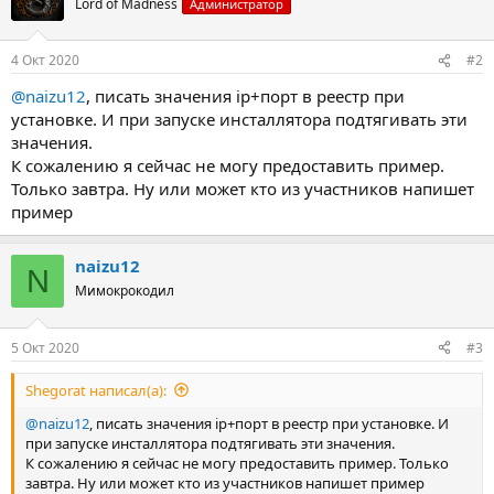
Lord of Madness
Администратор
4 Окт 2020
#2
@naizu12
, писать значения ip+порт в реестр при
установке. И при запуске инсталлятора подтягивать эти
значения.
К сожалению я сейчас не могу предоставить пример.
Только завтра. Ну или может кто из участников напишет
пример
naizu12
N
Мимокрокодил
5 Окт 2020
#3
Shegorat написал(а):
@naizu12
, писать значения ip+порт в реестр при установке. И
при запуске инсталлятора подтягивать эти значения.
К сожалению я сейчас не могу предоставить пример. Только
завтра. Ну или может кто из участников напишет пример