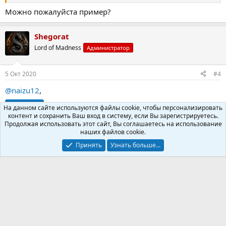
Можно пожалуйста пример?
Shegorat
Lord of Madness
Администратор
5 Окт 2020
#4
@naizu12
,
Спойлер
На данном сайте используются файлы cookie, чтобы персонализировать
контент и сохранить Ваш вход в систему, если Вы зарегистрируетесь.
Продолжая использовать этот сайт, Вы соглашаетесь на использование
наших файлов cookie.
P.S. Еще можно вытягивать данные из самого конфиг
файла. Но без знания его структуры написать пример не
Принять
Узнать больше...
получится
YURSHAT
Р
е
а
naizu12
к
N
ц
Мимокрокодил
и
и