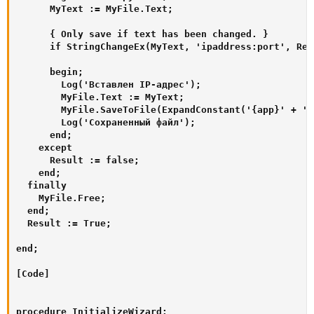
      MyText := MyFile.Text;

      { Only save if text has been changed. }

      if StringChangeEx(MyText, 'ipaddress:port', Rep
      begin;

        Log('Вставлен IP-адрес');

        MyFile.Text := MyText;

        MyFile.SaveToFile(ExpandConstant('{app}' + '\
        Log('Сохраненный файл');

      end;

    except

      Result := false;

    end;

  finally

    MyFile.Free;

  end;

  Result := True;

end;

[Code]

procedure InitializeWizard;
