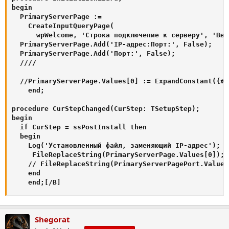
begin

  PrimaryServerPage :=

    CreateInputQueryPage(

      wpWelcome, 'Строка подключение к серверу', 'Вве
  PrimaryServerPage.Add('IP-адрес:Порт:', False);

  PrimaryServerPage.Add('Порт:', False);

  ////

  //PrimaryServerPage.Values[0] := ExpandConstant({#M
    end;

procedure CurStepChanged(CurStep: TSetupStep);

begin

  if CurStep = ssPostInstall then

  begin

    Log('Установленный файл, заменяющий IP-адрес');

     FileReplaceString(PrimaryServerPage.Values[0]);

    // FileReplaceString(PrimaryServerPagePort.Values[
    end

    end;[/B]
Shegorat