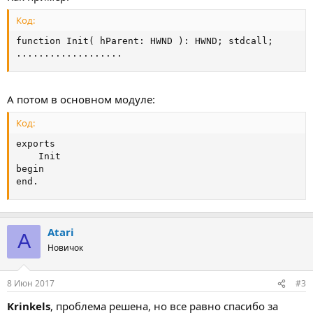
Код:
function Init( hParent: HWND ): HWND; stdcall;

...................
А потом в основном модуле:
Код:
exports

    Init

begin

end.
Atari
A
Новичок
8 Июн 2017
#3
Krinkels
, проблема решена, но все равно спасибо за