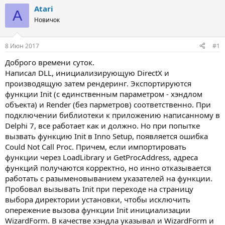
т
т
Atari
A
о
а
Новичок
р
н
т
а
е
ч
8 Июн 2017
#1
м
а
ы
л
Доброго времени суток.
а
Написал DLL, инициализирующую DirectX и
производящую затем рендеринг. Экспортируются
функции Init (с единственным параметром - хэндлом
объекта) и Render (без парметров) соответственно. При
подключении библиотеки к приложению написанному в
Delphi 7, все работает как и должно. Но при попытке
вызвать функцию Init в Inno Setup, появляется ошибка
Could Not Call Proc. Причем, если импортировать
функции через LoadLibrary и GetProcAddress, адреса
функций получаются корректно, но инно отказывается
работать с разыменовыванием указателей на функции.
Пробовал вызывать Init при переходе на страницу
выбора директории установки, чтобы исключить
опережение вызова функции Init инициализации
WizardForm. В качестве хэндла указывал и WizardForm и