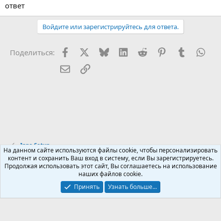
ответ
Войдите или зарегистрируйтесь для ответа.
Facebook
X (Twitter)
Bluesky
LinkedIn
Reddit
Pinterest
Tumblr
Wha
Поделиться:
Электронная почта
Ссылка
Inno Setup
На данном сайте используются файлы cookie, чтобы персонализировать
контент и сохранить Ваш вход в систему, если Вы зарегистрируетесь.
Продолжая использовать этот сайт, Вы соглашаетесь на использование
Russian (RU)
наших файлов cookie.
Обратная связь
Условия и правила
Принять
Узнать больше...
Политика конфиденциальности
Помощь
R
S
S