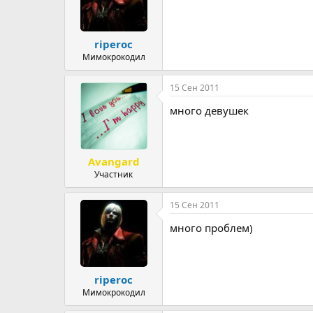
riperoc
Мимокрокодил
15 Сен 2011
много девушек
Avangard
Участник
15 Сен 2011
много проблем)
riperoc
Мимокрокодил