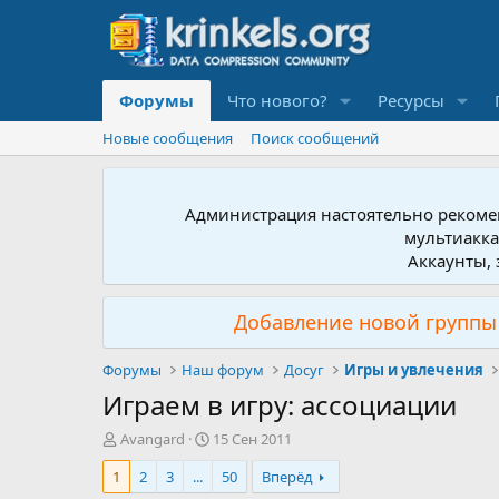
Форумы
Что нового?
Ресурсы
Новые сообщения
Поиск сообщений
Администрация настоятельно рекомен
мультиакка
Аккаунты, 
Добавление новой группы 
Форумы
Наш форум
Досуг
Игры и увлечения
Играем в игру: ассоциации
А
Д
Avangard
15 Сен 2011
в
а
1
2
3
...
50
Вперёд
т
т
о
а