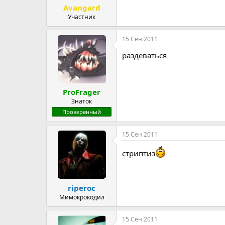
Avangard
Участник
15 Сен 2011
раздеваться
ProFrager
Знаток
Проверенный
15 Сен 2011
стриптиз
riperoc
Мимокрокодил
15 Сен 2011