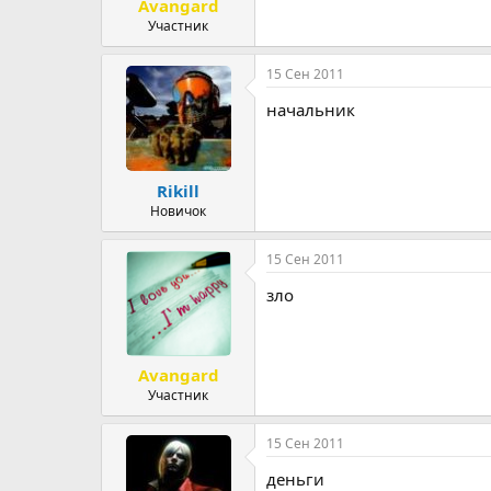
Avangard
Участник
15 Сен 2011
начальник
Rikill
Новичок
15 Сен 2011
зло
Avangard
Участник
15 Сен 2011
деньги