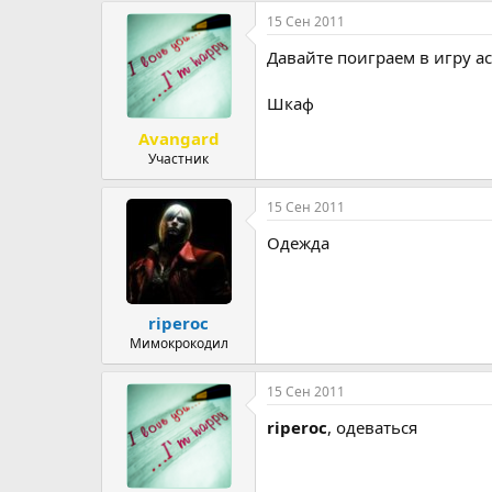
р
н
15 Сен 2011
т
а
Давайте поиграем в игру ас
е
ч
м
а
ы
л
Шкаф
а
Avangard
Участник
15 Сен 2011
Одежда
riperoc
Мимокрокодил
15 Сен 2011
riperoc
, одеваться