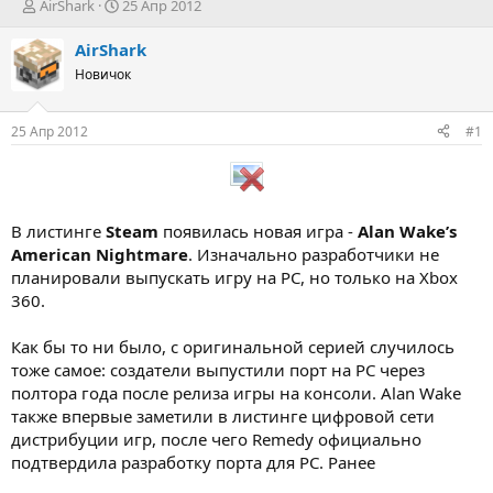
А
Д
AirShark
25 Апр 2012
в
а
т
т
AirShark
о
а
Новичок
р
н
т
а
е
ч
25 Апр 2012
#1
м
а
ы
л
а
В листинге
Steam
появилась новая игра -
Alan Wake’s
American Nightmare
. Изначально разработчики не
планировали выпускать игру на РС, но только на Xbox
360.
Как бы то ни было, с оригинальной серией случилось
тоже самое: создатели выпустили порт на РС через
полтора года после релиза игры на консоли. Alan Wake
также впервые заметили в листинге цифровой сети
дистрибуции игр, после чего Remedy официально
подтвердила разработку порта для РС. Ранее