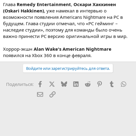
Глава
Remedy Entertainment
,
Оскари Хаккинен
(Oskari Hakkinen)
, уже намекал в интервью о
возможности появления Americans Nightmare на PC в
будущем. Глава студии отмечал, что «PC гейминг –
наследие студии», поэтому для команды было очень
важно принести РС версию оригинальной игры в мир.
Хоррор-экшн
Alan Wake's American Nightmare
появился на Xbox 360 в конце февраля.
Войдите или зарегистрируйтесь для ответа.
Facebook
X (Twitter)
Bluesky
LinkedIn
Reddit
Pinterest
Tumblr
Wha
Поделиться:
Электронная почта
Ссылка