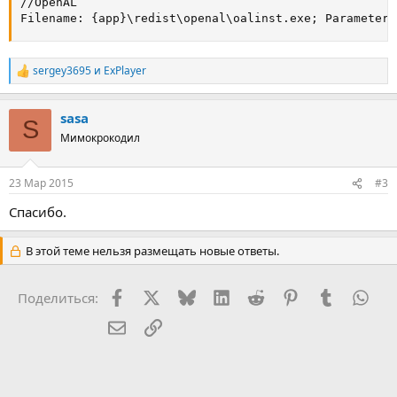
//OpenAL

Filename: {app}\redist\openal\oalinst.exe; Parameters
sergey3695
и
ExPlayer
Р
е
а
sasa
к
S
ц
Мимокрокодил
и
и
:
23 Мар 2015
#3
Спасибо.
В этой теме нельзя размещать новые ответы.
Facebook
X (Twitter)
Bluesky
LinkedIn
Reddit
Pinterest
Tumblr
Wha
Поделиться:
Электронная почта
Ссылка