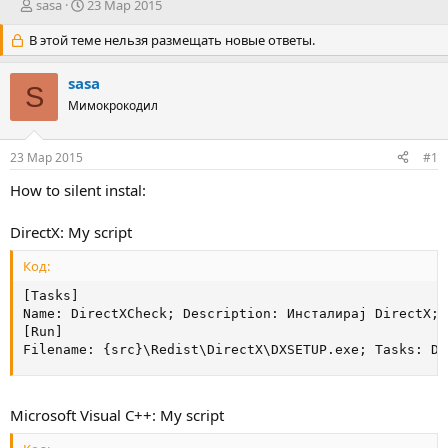
А
Д
sasa
23 Мар 2015
в
а
В этой теме нельзя размещать новые ответы.
т
т
о
а
р
н
sasa
S
т
а
Мимокрокодил
е
ч
м
а
ы
л
23 Мар 2015
#1
а
How to silent instal:
DirectX: My script
Код:
[Tasks]

Name: DirectXCheck; Description: Инсталирај DirectX; 
[Run]

Filename: {src}\Redist\DirectX\DXSETUP.exe; Tasks: Di
Microsoft Visual C++: My script