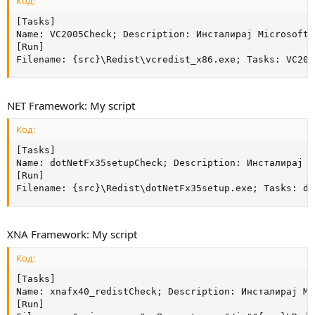
Код:
[Tasks]

Name: VC2005Check; Description: Инсталирај Microsoft 
[Run]

Filename: {src}\Redist\vcredist_x86.exe; Tasks: VC200
NET Framework: My script
Код:
[Tasks]

Name: dotNetFx35setupCheck; Description: Инсталирај M
[Run]

Filename: {src}\Redist\dotNetFx35setup.exe; Tasks: do
XNA Framework: My script
Код:
[Tasks]

Name: xnafx40_redistCheck; Description: Инсталирај Mi
[Run]
