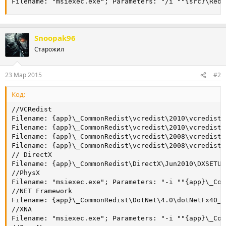
Filename: "msiexec.exe"; Parameters: "/i ""{src}\Redi
Snoopak96
Старожил
23 Мар 2015
#2
Код:
//VCRedist

Filename: {app}\_CommonRedist\vcredist\2010\vcredist_
Filename: {app}\_CommonRedist\vcredist\2010\vcredist_
Filename: {app}\_CommonRedist\vcredist\2008\vcredist_
Filename: {app}\_CommonRedist\vcredist\2008\vcredist_
// DirectX

Filename: {app}\_CommonRedist\DirectX\Jun2010\DXSETUP
//PhysX

Filename: "msiexec.exe"; Parameters: "-i ""{app}\_Com
//NET Framework

Filename: {app}\_CommonRedist\DotNet\4.0\dotNetFx40_F
//XNA

Filename: "msiexec.exe"; Parameters: "-i ""{app}\_Com