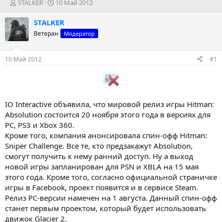
А
Д
STALKER
10 Май 2012
в
а
т
т
STALKER
о
а
Ветеран
Модератор
р
н
т
а
е
ч
10 Май 2012
#1
м
а
ы
л
а
IO Interactive объявила, что мировой релиз игры Hitman:
Absolution состоится 20 ноября этого года в версиях для
PC, PS3 и Xbox 360.
Кроме того, компания анонсировала спин-офф Hitman:
Sniper Challenge. Все те, кто предзакажут Absolution,
смогут получить к нему ранний доступ. Ну а выход
новой игры запланирован для PSN и XBLA на 15 мая
этого года. Кроме того, согласно официальной страничке
игры в Facebook, проект появится и в сервисе Steam.
Релиз PC-версии намечен на 1 августа. Данный спин-офф
станет первым проектом, который будет использовать
движок Glacier 2.