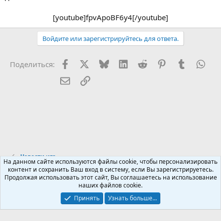
[youtube]fpvApoBF6y4[/youtube]​
Войдите или зарегистрируйтесь для ответа.
Facebook
X (Twitter)
Bluesky
LinkedIn
Reddit
Pinterest
Tumblr
Wha
Поделиться:
Электронная почта
Ссылка
Новости игр
На данном сайте используются файлы cookie, чтобы персонализировать
контент и сохранить Ваш вход в систему, если Вы зарегистрируетесь.
Продолжая использовать этот сайт, Вы соглашаетесь на использование
Russian (RU)
наших файлов cookie.
Обратная связь
Условия и правила
Принять
Узнать больше...
Политика конфиденциальности
Помощь
R
S
S