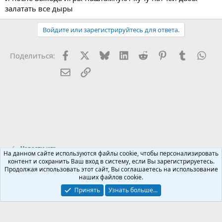
залатать все дыры
Войдите или зарегистрируйтесь для ответа.
Facebook
X (Twitter)
Bluesky
LinkedIn
Reddit
Pinterest
Tumblr
Wha
Поделиться:
Электронная почта
Ссылка
Новости игр
На данном сайте используются файлы cookie, чтобы персонализировать
контент и сохранить Ваш вход в систему, если Вы зарегистрируетесь.
Продолжая использовать этот сайт, Вы соглашаетесь на использование
Russian (RU)
наших файлов cookie.
Обратная связь
Условия и правила
Принять
Узнать больше...
Политика конфиденциальности
Помощь
R
S
S