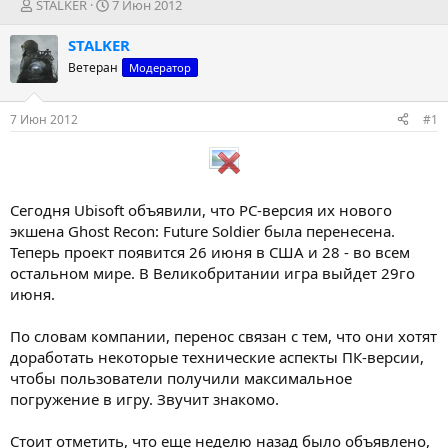
А
Д
STALKER
7 Июн 2012
в
а
т
т
STALKER
о
а
Ветеран
Модератор
р
н
т
а
е
ч
7 Июн 2012
#1
м
а
ы
л
а
Сегодня Ubisoft объявили, что PC-версия их нового
экшена Ghost Recon: Future Soldier была перенесена.
Теперь проект появится 26 июня в США и 28 - во всем
остальном мире. В Великобритании игра выйдет 29го
июня.
По словам компании, перенос связан с тем, что они хотят
доработать некоторые технические аспекты ПК-версии,
чтобы пользователи получили максимальное
погружение в игру. Звучит знакомо.
Стоит отметить, что еще неделю назад было объявлено,