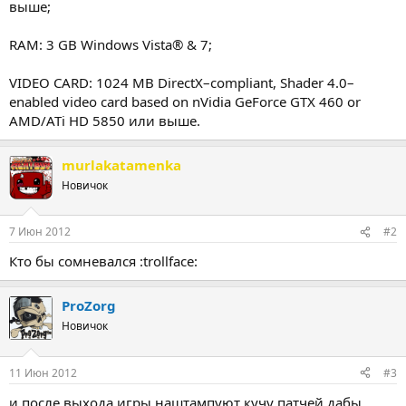
выше;
RAM: 3 GB Windows Vista® & 7;
VIDEO CARD: 1024 MB DirectX–compliant, Shader 4.0–
enabled video card based on nVidia GeForce GTX 460 or
AMD/ATi HD 5850 или выше.
murlakatamenka
Новичок
7 Июн 2012
#2
Кто бы сомневался :trollface:
ProZorg
Новичок
11 Июн 2012
#3
и после выхода игры наштампуют кучу патчей дабы