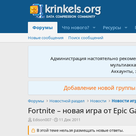
Форумы
Что нового?
Ресурсы
Новые сообщения
Поиск сообщений
Администрация настоятельно рекомен
мультиакка
Аккаунты, 
Добавление новой группы 
Форумы
Новостной раздел
Новости
Новости иг
Fortnite – новая игра от Epic 
А
Д
Edison007
11 Дек 2011
в
а
т
В этой теме нельзя размещать новые ответы.
т
о
а