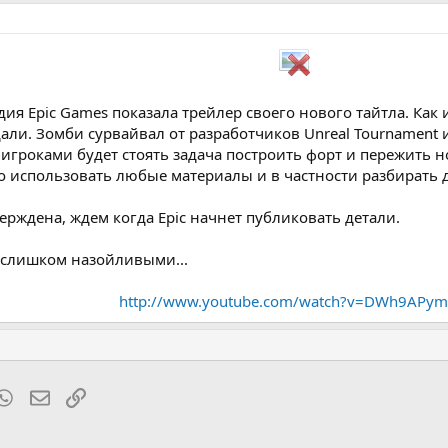
дия Epic Games показала трейлер своего нового тайтла. Как
и. Зомби сурвайвал от разработчиков Unreal Tournament и Ge
 игроками будет стоять задача построить форт и пережить н
 использовать любые материалы и в частности разбирать 
рждена, ждем когда Epic начнет публиковать детали.
 слишком назойливыми...
http://www.youtube.com/watch?v=DWh9APym
t
mblr
WhatsApp
Электронная почта
Ссылка