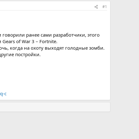
#1
 и говорили ранее сами разработчики, этого
ars of War 3 – Fortnite.
очь, когда на охоту выходят голодные зомби.
другие постройки.
q-c