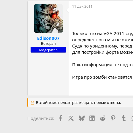
р
н
11 Дек 2011
т
а
е
ч
м
а
ы
л
а
Только что на VGA 2011 сту
Edison007
определенного мы не ожидал
Ветеран
Судя по увиденному, перед
Модератор
Для постройки форта можно
Пока информация не подтве
Игра про зомби становятся
В этой теме нельзя размещать новые ответы.
Facebook
X (Twitter)
Bluesky
LinkedIn
Reddit
Pinteres
Tu
Поделиться: