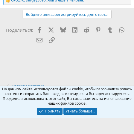
GVS276
,
sergey3695
,
Adil
и ещё 1 человек
Р
е
а
Войдите или зарегистрируйтесь для ответа.
к
ц
и
Facebook
X (Twitter)
Bluesky
LinkedIn
Reddit
Pinterest
Tumblr
Wha
Поделиться:
и
:
Электронная почта
Ссылка
Новости Hardware
На данном сайте используются файлы cookie, чтобы персонализировать
контент и сохранить Ваш вход в систему, если Вы зарегистрируетесь.
Продолжая использовать этот сайт, Вы соглашаетесь на использование
Russian (RU)
наших файлов cookie.
Обратная связь
Условия и правила
Принять
Узнать больше...
Политика конфиденциальности
Помощь
R
S
S