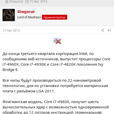
А
Д
Shegorat
15 Авг 2013
в
а
т
т
Shegorat
о
а
Lord of Madness
Администратор
р
н
т
а
е
ч
15 Авг 2013
#1
м
а
ы
л
а
До конца третьего квартала корпорация Intel, по
сообщениям веб-источников, выпустит процессоры Core
i7-4960X, Core i7-4930K и Core i7-4820K поколения Ivy
Bridge-E.
Все чипы будут производиться по 22-нанометровой
технологии, для их установки потребуется материнская
плата с разъёмом LGA 2011.
Флагманская модель, Core i7-4960X, получит шесть
вычислительных ядер с возможностью одновременной
обработки до 12 потоков инструкций. Номинальная