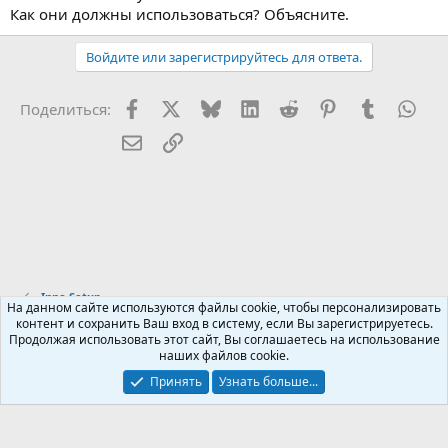
Как они должны использоваться? Объясните.
Войдите или зарегистрируйтесь для ответа.
Facebook
X (Twitter)
Bluesky
LinkedIn
Reddit
Pinterest
Tumblr
Wha
Поделиться:
Электронная почта
Ссылка
Inno Setup
На данном сайте используются файлы cookie, чтобы персонализировать
контент и сохранить Ваш вход в систему, если Вы зарегистрируетесь.
Продолжая использовать этот сайт, Вы соглашаетесь на использование
Russian (RU)
наших файлов cookie.
Обратная связь
Условия и правила
Принять
Узнать больше...
Политика конфиденциальности
Помощь
R
S
S