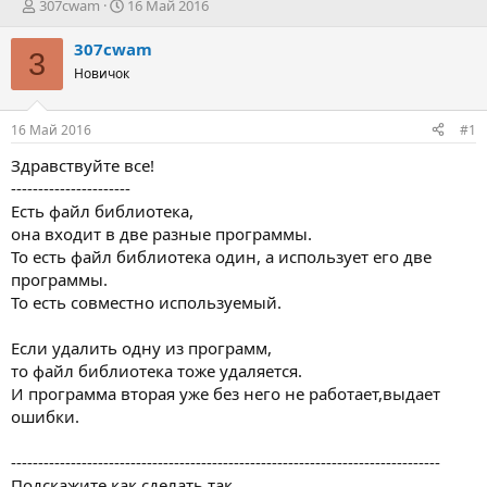
А
Д
307cwam
16 Май 2016
в
а
т
т
307cwam
3
о
а
Новичок
р
н
т
а
е
ч
16 Май 2016
#1
м
а
ы
л
Здравствуйте все!
а
----------------------
Есть файл библиотека,
она входит в две разные программы.
То есть файл библиотека один, а использует его две
программы.
То есть совместно используемый.
Если удалить одну из программ,
то файл библиотека тоже удаляется.
И программа вторая уже без него не работает,выдает
ошибки.
-------------------------------------------------------------------------------
Подскажите как сделать так,