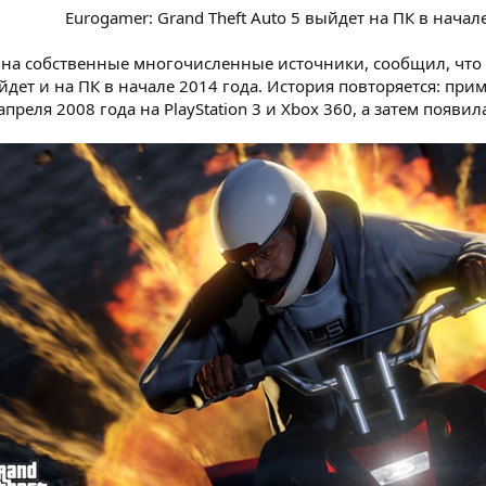
Eurogamer: Grand Theft Auto 5 выйдет на ПК в начал
 на собственные многочисленные источники, сообщил, что Gr
ыйдет и на ПК в начале 2014 года. История повторяется: прим
преля 2008 года на PlayStation 3 и Xbox 360, а затем появил