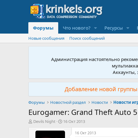
Форумы
Что нового?
Ресурсы
Новые сообщения
Поиск сообщений
Администрация настоятельно рекомен
мультиакка
Аккаунты, 
Добавление новой группы 
Форумы
Новостной раздел
Новости
Новости иг
Eurogamer: Grand Theft Auto 
А
Д
Devils Night
16 Окт 2013
в
а
т
т
16 Окт 2013
о
а