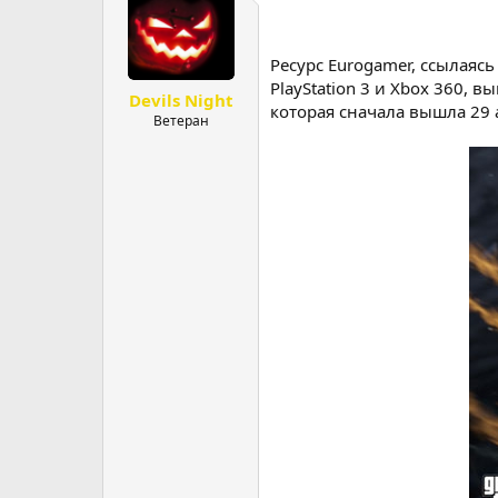
р
н
т
а
е
ч
Ресурс Eurogamer, ссылаясь
м
а
PlayStation 3 и Xbox 360, в
Devils Night
ы
л
которая сначала вышла 29 а
а
Ветеран