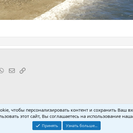
t
mblr
WhatsApp
Электронная почта
Ссылка
kie, чтобы персонализировать контент и сохранить Ваш вхо
р
ьзовать этот сайт, Вы соглашаетесь на использование наши
Принять
Узнать больше...
Обратная связь
Условия и пр