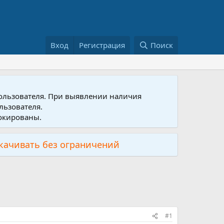
Вход
Регистрация
Поиск
пользователя. При выявлении наличия
льзователя.
локированы.
скачивать без ограничений
#1