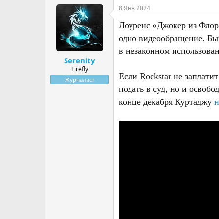
т
т
8 Янв 2024
о
а
р
н
Лоуренс «Джокер из Флори
т
а
одно видеообращение. Бы
е
ч
в незаконном использован
м
а
Serenity
ы
л
а
Firefly
Если Rockstar не заплати
Журналист
подать в суд, но и освоб
конце декабря Куртаджу
н