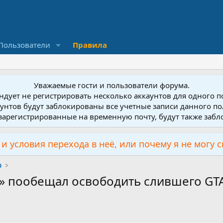
Пользователи
Правила
Уважаемые гости и пользователи форума.
дует не регистрировать несколько аккаунтов для одного 
унтов будут заблокированы все учетные записи данного по
зарегистрированные на временную почту, будут также заб
и условия перехода в неё, или почему я не могу 
р
 пообещал освободить слившего GTA 6