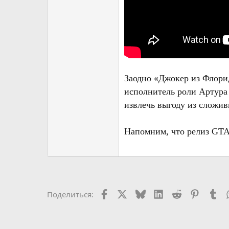
Заодно «Джокер из Флорид
исполнитель роли Артура 
извлечь выгоду из сложи
Напомним, что релиз GTA 
Facebook
X (Twitter)
Bluesky
LinkedIn
Reddit
Pinteres
Tu
Поделиться: