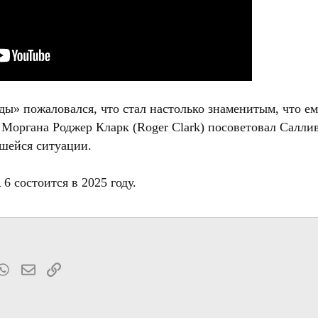
ы» пожаловался, что стал настолько знаменитым, что ем
Моргана Роджер Кларк (Roger Clark) посоветовал Саллива
вшейся ситуации.
6 состоится в 2025 году.
t
mblr
WhatsApp
Электронная почта
Ссылка