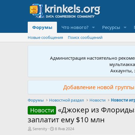
Форумы
Что нового?
Ресурсы
Новые сообщения
Поиск сообщений
Администрация настоятельно рекомен
мультиакка
Аккаунты, 
Добавление новой группы 
Форумы
Новостной раздел
Новости
Новости иг
«Джокер из Флориды»
Новости
заплатит ему $10 млн
А
Д
Serenity
8 Янв 2024
в
а