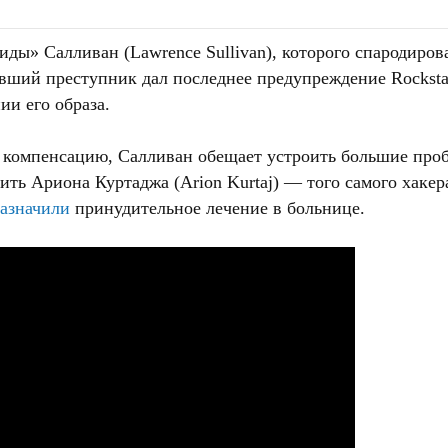
ды» Салливан (Lawrence Sullivan), которого спародиров
вший преступник дал последнее предупреждение Rocksta
ии его образа.
т компенсацию, Салливан обещает устроить большие проб
одить Ариона Куртаджа (Arion Kurtaj) — того самого хак
азначили
принудительное лечение в больнице.