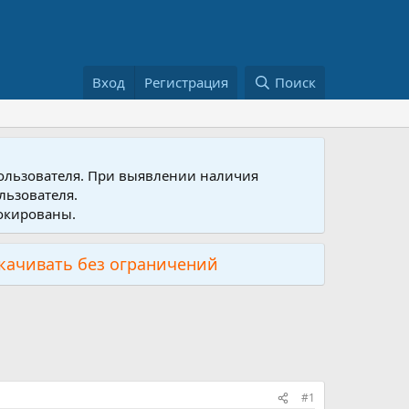
Вход
Регистрация
Поиск
пользователя. При выявлении наличия
льзователя.
локированы.
скачивать без ограничений
#1