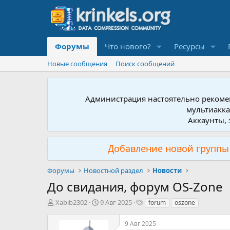
Форумы
Что нового?
Ресурсы
Новые сообщения
Поиск сообщений
Администрация настоятельно рекомен
мультиакка
Аккаунты, 
Добавление новой группы 
Форумы
Новостной раздел
Новости
До свидания, форум OS-Zone
А
Д
Т
Xabib2302
9 Авг 2025
forum
oszone
в
а
е
т
т
г
9 Авг 2025
о
а
и