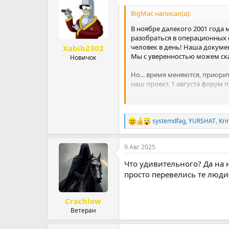
р
н
BigMac написал(а):
т
а
е
ч
В ноябре далекого 2001 года
м
а
разобраться в операционных с
ы
л
человек в день! Наша докуме
Xabib2302
а
Мы с уверенностью можем ска
Новичок
Но... время меняются, приори
наш проект. 1 августа форум
Причин довольно много:
Проект, к сожалению, 
systemdfag
,
YURSHAT
,
Kri
Р
У админов произошло м
е
Нет возможности подд
а
Как говорят спортсмены
9 Авг 2025
к
ц
Что удивительного? Да на н
и
Огромное спасибо за эти 24 г
и
просто перевелись те люди(,
:
С уважением, ваш призрачный 
Crachlow
Ветеран