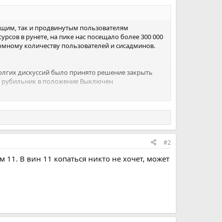
ающим, так и продвинутым пользователям
рсов в рунете, на пике нас посещало более 300 000
омному количеству пользователей и сисадминов.
 долгих дискуссий было принято решение закрыть
дем рубильник в положение Выключен
#2
 11. В вин 11 копаться никто не хочет, может
ься своей историей можно в
данной теме
.