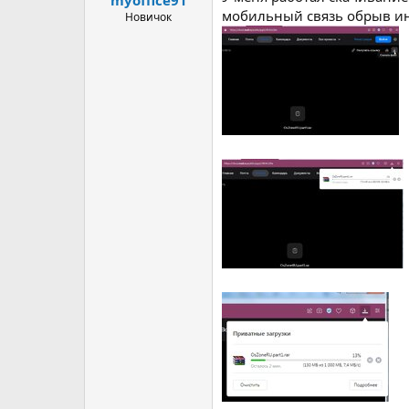
myoffice91
мобильный связь обрыв инт
Новичок