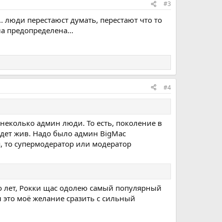
#3
.. люди перестаюст думать, перестают что то
а предопределена...
#4
и неколько админ люди. То есть, поколение в
удет жив. Надо было админ BigMac
, то супермодератор или модератор
о лет, Рокки щас одолею самый популярный
л это моё желание сразить с сильный