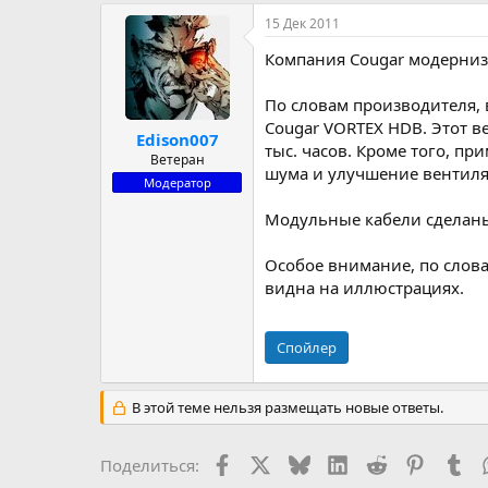
р
н
15 Дек 2011
т
а
е
ч
Компания Cougar модерниз
м
а
ы
л
По словам производителя,
а
Cougar VORTEX HDB. Этот в
Edison007
тыс. часов. Кроме того, 
Ветеран
шума и улучшение вентиля
Модератор
Модульные кабели сделан
Особое внимание, по слов
видна на иллюстрациях.
Спойлер
В этой теме нельзя размещать новые ответы.
Facebook
X (Twitter)
Bluesky
LinkedIn
Reddit
Pinteres
Tu
Поделиться: