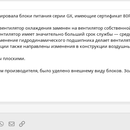
ировала блоки питания серии GX, имеющие сертификат 80P
 вентилятор охлаждения заменен на вентилятор собственн
ентилятор имеет значительно больший срок службы — средн
применение гидродинамического подшипника делает вентил
ции также направлены изменения в конструкции воздушны
ы плоскими.
ам производителя, было уделено внешнему виду блоков. Зо
t
mblr
WhatsApp
Электронная почта
Ссылка