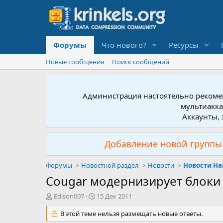
Форумы
Что нового?
Ресурсы
Новые сообщения
Поиск сообщений
Администрация настоятельно рекомен
мультиакка
Аккаунты, 
Добавление новой группы 
Форумы
Новостной раздел
Новости
Новости Ha
Cougar модернизирует блоки
А
Д
Edison007
15 Дек 2011
в
а
т
В этой теме нельзя размещать новые ответы.
т
о
а