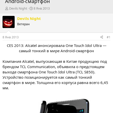
Android-смартфон
А
Д
Devils Night
8 Янв 2013
в
а
т
т
Devils Night
о
а
Ветеран
р
н
т
а
е
ч
8 Янв 2013
#1
м
а
ы
л
CES 2013: Alcatel анонсировала One Touch Idol Ultra —
а
самый тонкий в мире Android-смартфон
Компания Alcatel, выпускающая в Китае продукцию под
брендом TCL Communication, объявила о предстоящем
выходе смартфона One Touch Idol Ultra (TCL S850).
Устройство позиционируется как самый тонкий
смартфон в мире. Толщина его корпуса равна всего 6,45
мм.