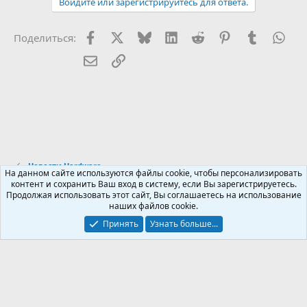
Войдите или зарегистрируйтесь для ответа.
Facebook
X (Twitter)
Bluesky
LinkedIn
Reddit
Pinterest
Tumblr
Wha
Поделиться:
Электронная почта
Ссылка
Новости Hardware
На данном сайте используются файлы cookie, чтобы персонализировать
контент и сохранить Ваш вход в систему, если Вы зарегистрируетесь.
Продолжая использовать этот сайт, Вы соглашаетесь на использование
Russian (RU)
наших файлов cookie.
Обратная связь
Условия и правила
Принять
Узнать больше...
Политика конфиденциальности
Помощь
R
S
S