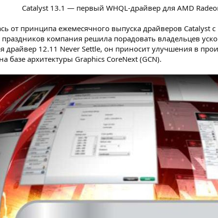
Catalyst 13.1 — первый WHQL-драйвер для AMD Radeon
ась от принципа ежемесячного выпуска драйверов Catalyst 
е праздников компания решила порадовать владельцев уск
вая драйвер 12.11 Never Settle, он приносит улучшения в п
а базе архитектуры Graphics CoreNext (GCN).