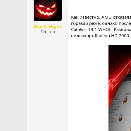
р
н
т
а
е
ч
Как известно, AMD отказал
м
а
гораздо реже, однако посл
Devils Night
ы
л
Catalyst 13.1 WHQL. Разви
а
Ветеран
видеокарт Radeon HD 7000 н