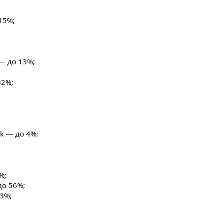
15%;
 — до 13%;
62%;
ck — до 4%;
%;
до 56%;
33%;