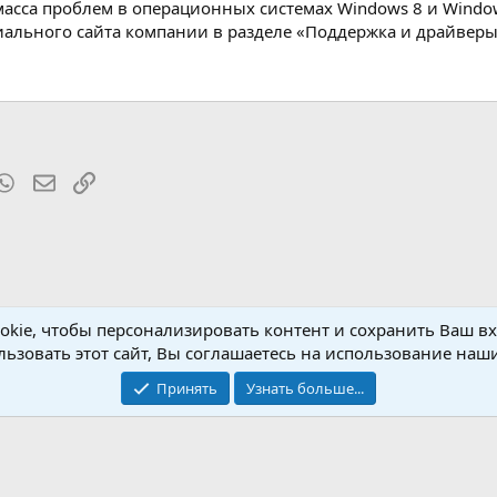
масса проблем в операционных системах Windows 8 и Windows
иального сайта компании в разделе «Поддержка и драйверы
t
mblr
WhatsApp
Электронная почта
Ссылка
kie, чтобы персонализировать контент и сохранить Ваш вхо
rdware
ьзовать этот сайт, Вы соглашаетесь на использование наши
Принять
Узнать больше...
Обратная связь
Условия и пр