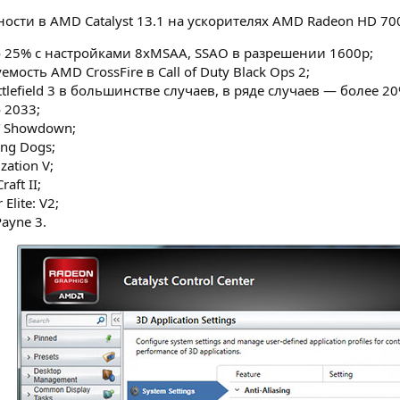
сти в AMD Catalyst 13.1 на ускорителях AMD Radeon HD 70
 до 25% с настройками 8xMSAA, SSAO в разрешении 1600p;
ость AMD CrossFire в Call of Duty Black Ops 2;
lefield 3 в большинстве случаев, в ряде случаев — более 20
 2033;
T Showdown;
ing Dogs;
zation V;
aft II;
Elite: V2;
ayne 3.