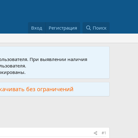
Вход
Регистрация
Поиск
пользователя. При выявлении наличия
льзователя.
локированы.
скачивать без ограничений
#1