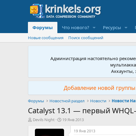
Форумы
Что нового?
Ресурсы
Новые сообщения
Поиск сообщений
Администрация настоятельно рекомен
мультиакка
Аккаунты, 
Добавление новой группы 
Форумы
Новостной раздел
Новости
Новости Ha
Catalyst 13.1 — первый WHQL
А
Д
Devils Night
19 Янв 2013
в
а
т
т
19 Янв 2013
о
а