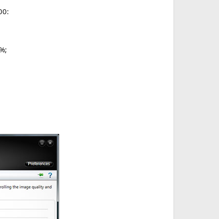
00:
%;