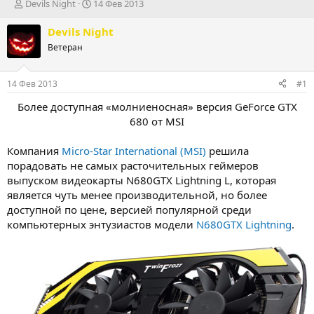
А
Д
Devils Night
14 Фев 2013
в
а
т
т
Devils Night
о
а
Ветеран
р
н
т
а
е
ч
14 Фев 2013
#1
м
а
ы
л
Более доступная «молниеносная» версия GeForce GTX
а
680 от MSI
Компания
Micro-Star International (MSI)
решила
порадовать не самых расточительных геймеров
выпуском видеокарты N680GTX Lightning L, которая
является чуть менее производительной, но более
доступной по цене, версией популярной среди
компьютерных энтузиастов модели
N680GTX Lightning
.