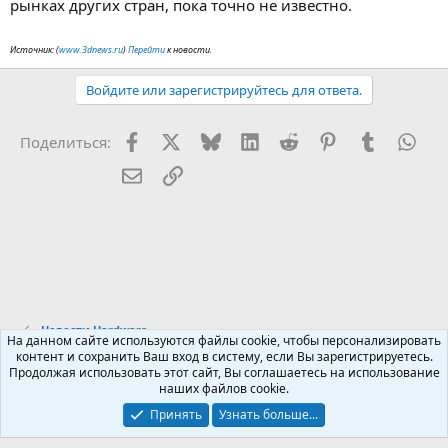
рынках других стран, пока точно не известно.
Источник: (
www.3dnews.ru
)
Перейти
к новости.
Войдите или зарегистрируйтесь для ответа.
Facebook
X (Twitter)
Bluesky
LinkedIn
Reddit
Pinterest
Tumblr
Wha
Поделиться:
Электронная почта
Ссылка
Новости Hardware
На данном сайте используются файлы cookie, чтобы персонализировать
контент и сохранить Ваш вход в систему, если Вы зарегистрируетесь.
Продолжая использовать этот сайт, Вы соглашаетесь на использование
Russian (RU)
наших файлов cookie.
Обратная связь
Условия и правила
Принять
Узнать больше...
Политика конфиденциальности
Помощь
R
S
S