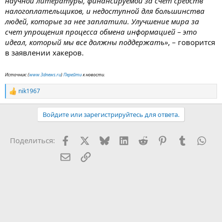
научной литературы, финансируемой за счет средств
налогоплательщиков, и недоступной для большинства
людей, которые за нее заплатили. Улучшение мира за
счет упрощения процесса обмена информацией – это
идеал, который мы все должны поддержать»
, – говорится
в заявлении хакеров.
Источник: (
www.3dnews.ru
)
Перейти
к новости.
nik1967
Р
е
а
Войдите или зарегистрируйтесь для ответа.
к
ц
и
Facebook
X (Twitter)
Bluesky
LinkedIn
Reddit
Pinterest
Tumblr
Wha
Поделиться:
и
:
Электронная почта
Ссылка