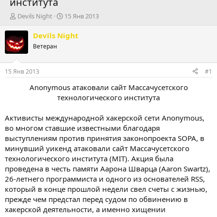
института
А
Д
Devils Night
15 Янв 2013
в
а
т
т
Devils Night
о
а
Ветеран
р
н
т
а
е
ч
15 Янв 2013
#1
м
а
ы
л
Anonymous атаковали сайт Массачусетского
а
технологического института
Активисты международной хакерской сети Anonymous,
во многом ставшие известными благодаря
выступлениям против принятия законопроекта SOPA, в
минувший уикенд атаковали сайт Массачусетского
технологического института (MIT). Акция была
проведена в честь памяти Аарона Шварца (Aaron Swartz),
26-летнего программиста и одного из основателей RSS,
который в конце прошлой недели свел счеты с жизнью,
прежде чем предстал перед судом по обвинению в
хакерской деятельности, а именно хищении