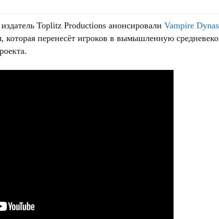
здатель Toplitz Productions анонсировали
Vampire Dynas
 которая перенесёт игроков в вымышленную средневеков
роекта.