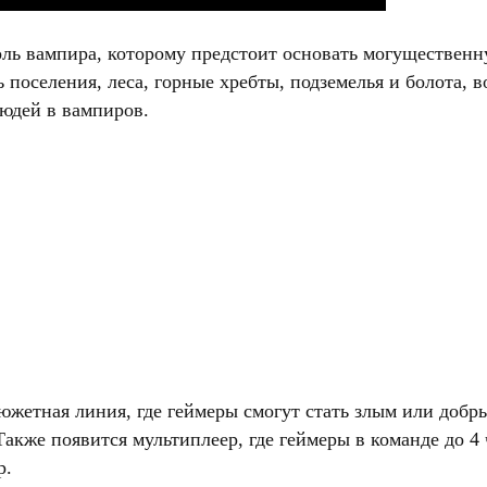
оль вампира, которому предстоит основать могущественн
ь поселения, леса, горные хребты, подземелья и болота, 
юдей в вампиров.
южетная линия, где геймеры смогут стать злым или добр
Также появится мультиплеер, где геймеры в команде до 4
р.