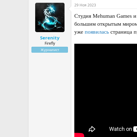
т
т
29 Ноя 2023
о
а
р
н
Студия Mehuman Games и и
т
а
большим открытым миром,
е
ч
уже
появилась
страница п
м
а
Serenity
ы
л
а
Firefly
Журналист