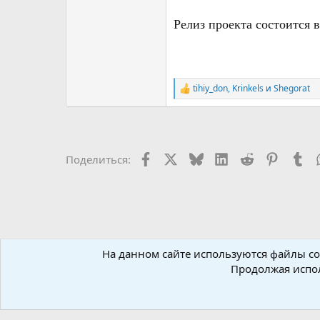
Релиз проекта состоится в
tihiy_don
,
Krinkels
и
Shegorat
Р
е
а
к
ц
и
Facebook
X (Twitter)
Bluesky
LinkedIn
Reddit
Pinteres
Tu
Поделиться:
и
:
На данном сайте используются файлы coo
Форумы
Новостной раздел
Новости
Новости иг
Продолжая испол
Russian (RU)