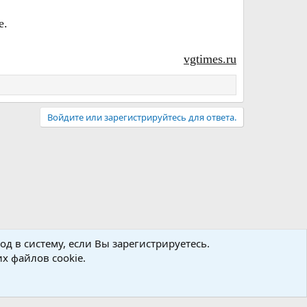
е.
vgtimes.ru
Войдите или зарегистрируйтесь для ответа.
д в систему, если Вы зарегистрируетесь.
х файлов cookie.
авила
Политика конфиденциальности
Помощь
R
S
S