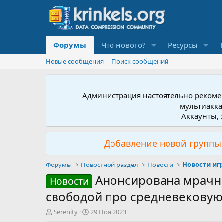
Форумы
Что нового?
Ресурсы
Новые сообщения
Поиск сообщений
Администрация настоятельно рекомен
мультиакка
Аккаунты, 
Добавление новой группы 
Форумы
Новостной раздел
Новости
Новости иг
Анонсирована мрачн
Новости
свободой про средневековую
А
Д
Serenity
29 Ноя 2023
в
а