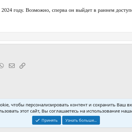
 2024 году. Возможно, сперва он выйдет в раннем доступ
t
mblr
WhatsApp
Электронная почта
Ссылка
kie, чтобы персонализировать контент и сохранить Ваш вхо
р
ьзовать этот сайт, Вы соглашаетесь на использование наши
Принять
Узнать больше...
Обратная связь
Условия и пр