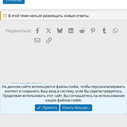
В этой теме нельзя размещать новые ответы.
Facebook
X (Twitter)
Bluesky
LinkedIn
Reddit
Pinterest
Tumblr
Wha
Поделиться:
Электронная почта
Ссылка
Новости Hardware
На данном сайте используются файлы cookie, чтобы персонализировать
контент и сохранить Ваш вход в систему, если Вы зарегистрируетесь.
Продолжая использовать этот сайт, Вы соглашаетесь на использование
Russian (RU)
наших файлов cookie.
Обратная связь
Условия и правила
Принять
Узнать больше...
Политика конфиденциальности
Помощь
R
S
S