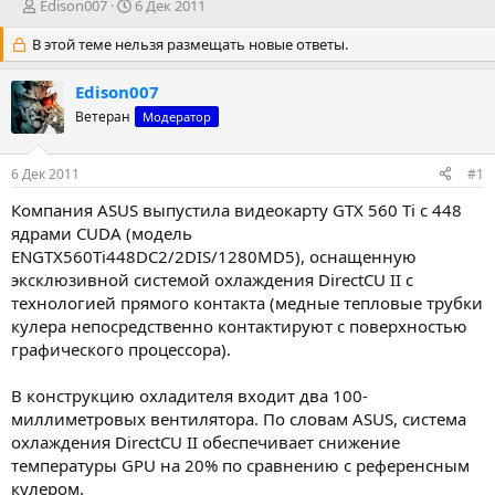
А
Д
Edison007
6 Дек 2011
в
а
В этой теме нельзя размещать новые ответы.
т
т
о
а
р
н
Edison007
т
а
Ветеран
Модератор
е
ч
м
а
ы
л
6 Дек 2011
#1
а
Компания ASUS выпустила видеокарту GTX 560 Ti с 448
ядрами CUDA (модель
ENGTX560Ti448DC2/2DIS/1280MD5), оснащенную
эксклюзивной системой охлаждения DirectCU II с
технологией прямого контакта (медные тепловые трубки
кулера непосредственно контактируют с поверхностью
графического процессора).
В конструкцию охладителя входит два 100-
миллиметровых вентилятора. По словам ASUS, система
охлаждения DirectCU II обеспечивает снижение
температуры GPU на 20% по сравнению с референсным
кулером.