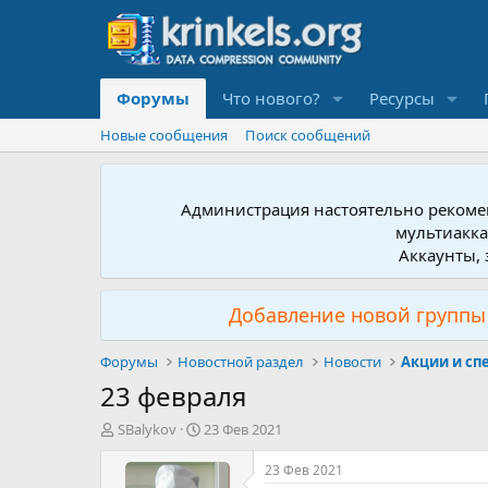
Форумы
Что нового?
Ресурсы
Новые сообщения
Поиск сообщений
Администрация настоятельно рекомен
мультиакка
Аккаунты, 
Добавление новой группы 
Форумы
Новостной раздел
Новости
Акции и с
23 февраля
А
Д
SBalykov
23 Фев 2021
в
а
т
т
23 Фев 2021
о
а