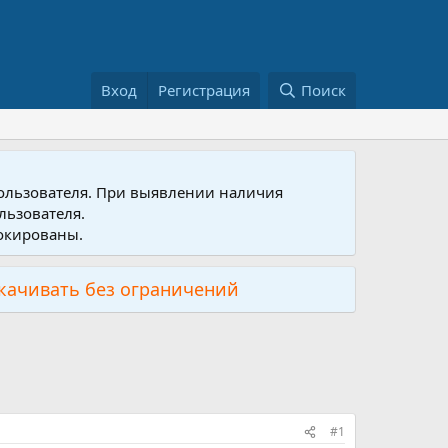
Вход
Регистрация
Поиск
пользователя. При выявлении наличия
льзователя.
локированы.
скачивать без ограничений
#1