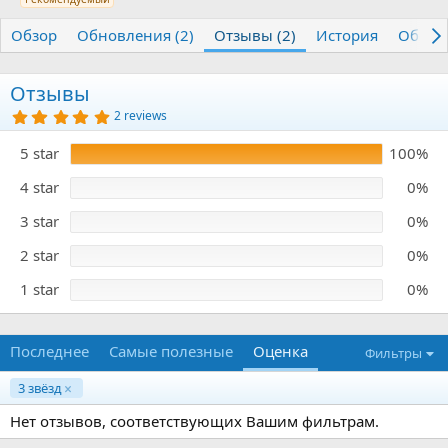
т
т
г
о
а
и
Обзор
Обновления (2)
Отзывы (2)
История
Обсуж
р
с
о
з
Отзывы
д
5
2 reviews
а
.
н
0
5 star
100%
и
0
з
я
в
4 star
0%
ё
з
3 star
0%
д
2 star
0%
1 star
0%
Последнее
Самые полезные
Оценка
Фильтры
3 звёзд
Нет отзывов, соответствующих Вашим фильтрам.