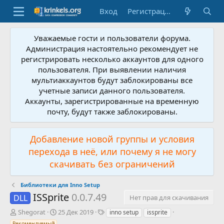
Вход
Регистрация
Уважаемые гости и пользователи форума.
Администрация настоятельно рекомендует не
регистрировать несколько аккаунтов для одного
пользователя. При выявлении наличия
мультиаккаунтов будут заблокированы все
учетные записи данного пользователя.
Аккаунты, зарегистрированные на временную
почту, будут также заблокированы.
Добавление новой группы и условия
перехода в неё, или почему я не могу
скачивать без ограничений
Библиотеки для Inno Setup
ISSprite
0.0.7.49
DLL
Нет прав для скачивания
А
Д
Т
Shegorat
25 Дек 2019
inno setup
issprite
в
а
е
Рекомендуемый