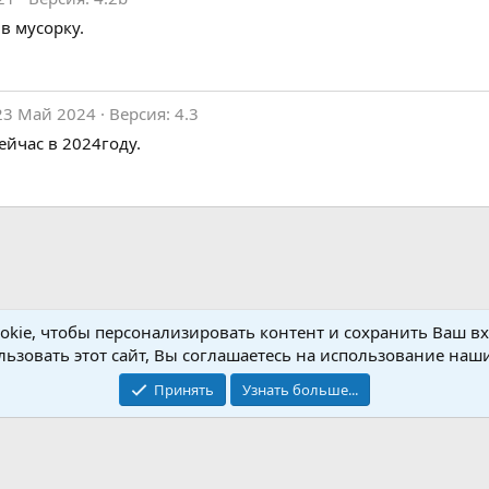
в мусорку.
23 Май 2024
Версия: 4.3
йчас в 2024году.
kie, чтобы персонализировать контент и сохранить Ваш вхо
etup
ьзовать этот сайт, Вы соглашаетесь на использование наши
Принять
Узнать больше...
Обратная связь
Условия и пр