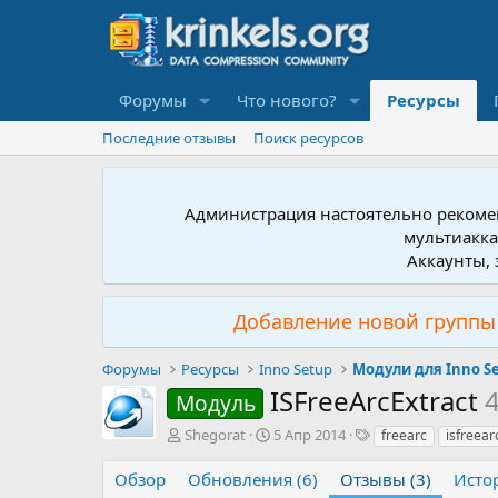
Форумы
Что нового?
Ресурсы
Последние отзывы
Поиск ресурсов
Администрация настоятельно рекомен
мультиакка
Аккаунты, 
Добавление новой группы 
Форумы
Ресурсы
Inno Setup
Модули для Inno S
ISFreeArcExtract
4
Модуль
А
Д
Т
Shegorat
5 Апр 2014
freearc
isfreear
в
а
е
т
т
г
Обзор
Обновления (6)
Отзывы (3)
Исто
о
а
и