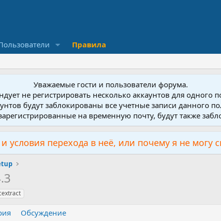
Пользователи
Правила
Уважаемые гости и пользователи форума.
дует не регистрировать несколько аккаунтов для одного 
унтов будут заблокированы все учетные записи данного по
зарегистрированные на временную почту, будут также заб
и условия перехода в неё, или почему я не могу 
etup
.3
cextract
рия
Обсуждение