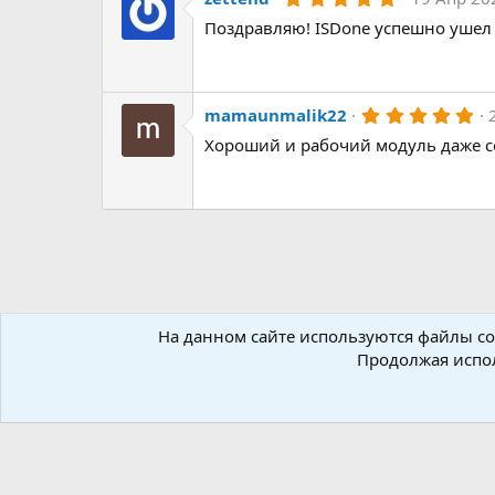
д
.
Поздравляю! ISDone успешно ушел 
0
0
з
в
ё
з
5
mamaunmalik22
д
.
Хороший и рабочий модуль даже се
0
0
з
в
ё
з
д
На данном сайте используются файлы coo
Форумы
Ресурсы
Inno Setup
Модули для Inno S
Продолжая испол
Russian (RU)