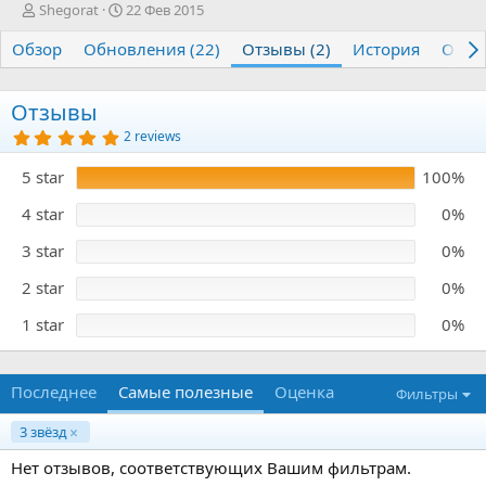
А
Д
Shegorat
22 Фев 2015
в
а
Обзор
т
Обновления (22)
т
Отзывы (2)
История
Обсу
о
а
р
с
о
Отзывы
з
5
2 reviews
д
.
0
а
5 star
100%
0
н
з
и
в
4 star
0%
я
ё
з
3 star
0%
д
2 star
0%
1 star
0%
Последнее
Самые полезные
Оценка
Фильтры
3 звёзд
Нет отзывов, соответствующих Вашим фильтрам.