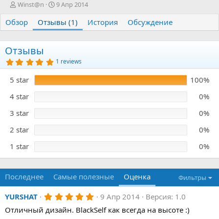
А
Д
Winst@n
9 Апр 2014
в
а
Обзор
т
Отзывы (1)
т
История
Обсуждение
о
а
р
с
о
Отзывы
з
5
1 reviews
д
.
0
а
5 star
100%
0
н
з
и
в
4 star
0%
я
ё
з
3 star
0%
д
2 star
0%
1 star
0%
Последнее
Самые полезные
Оценка
Фильтры
5
YURSHAT
9 Апр 2014
Версия: 1.0
.
Отличный дизайн. BlackSelf как всегда на высоте :)
0
0