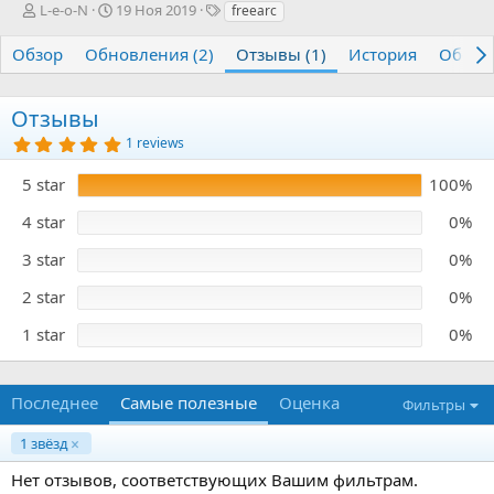
А
Д
Т
L-e-o-N
19 Ноя 2019
freearc
в
а
е
т
т
г
Обзор
Обновления (2)
Отзывы (1)
История
Обсуж
о
а
и
р
с
о
Отзывы
з
5
1 reviews
д
.
а
0
5 star
100%
0
н
з
и
в
4 star
0%
я
ё
з
3 star
0%
д
2 star
0%
1 star
0%
Последнее
Самые полезные
Оценка
Фильтры
1 звёзд
Нет отзывов, соответствующих Вашим фильтрам.